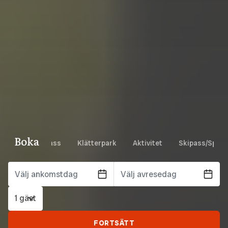
Boka
nde
Trailpass
Klätterpark
Aktivitet
Skipass/Spårk
1 gäst
FORTSÄTT