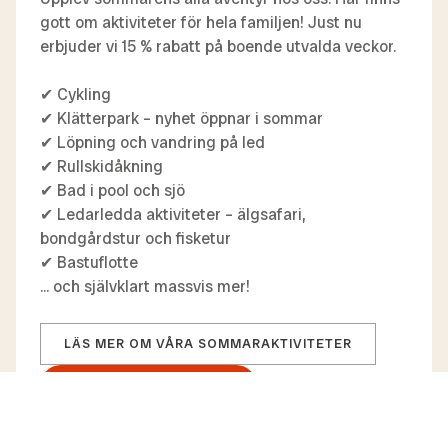
gott om aktiviteter för hela familjen! Just nu
erbjuder vi 15 % rabatt på boende utvalda veckor.
✔ Cykling
✔ Klätterpark – nyhet öppnar i sommar
✔ Löpning och vandring på led
✔ Rullskidåkning
✔ Bad i pool och sjö
✔ Ledarledda aktiviteter – älgsafari,
bondgårdstur och fisketur
✔ Bastuflotte
... och självklart massvis mer!
LÄS MER OM VÅRA SOMMARAKTIVITETER
BOKA MED 15 % RABATT