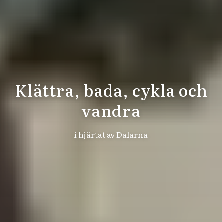
Klättra, bada, cykla och
vandra
i hjärtat av Dalarna